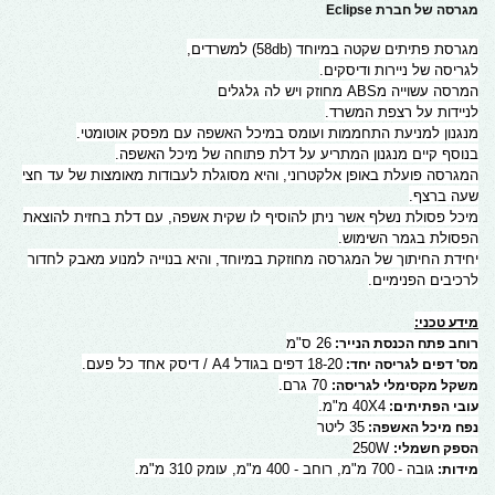
מ
גרסה של חברת Eclipse
מגרסת פתיתים שקטה במיוחד (58db) למשרדים,
לגריסה של ניירות ודיסקים.
המרסה עשוייה מABS מחוזק ויש לה גלגלים
לניידות על רצפת המשרד.
מנגנון למניעת התחממות ועומס במיכל האשפה עם מפסק אוטומטי.
בנוסף קיים מנגנון המתריע על דלת פתוחה של מיכל האשפה.
המגרסה פועלת באופן אלקטרוני, והיא מסוגלת לעבודות מאומצות של עד חצי
שעה ברצף.
מיכל פסולת נשלף אשר ניתן להוסיף לו שקית אשפה, עם דלת בחזית להוצאת
הפסולת בגמר השימוש.
יחידת החיתוך של המגרסה מחוזקת במיוחד, והיא בנוייה למנוע מאבק לחדור
לרכיבים הפנימיים.
מידע טכני:
26 ס"מ
רוחב פתח הכנסת הנייר:
18-20 דפים בגודל A4 / דיסק אחד כל פעם.
מס' דפים לגריסה יחד:
70 גרם.
משקל מקסימלי לגריסה:
40X4 מ"מ.
עובי הפתיתים:
35 ליטר
נפח מיכל האשפה:
250W
הספק חשמלי:
גובה -
700 מ"מ, רוחב - 400 מ"מ, עומק 310 מ"מ.
מידות: